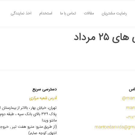
رضایت مشتریان
مقالات
تماس با ما
استخدام
اخذ نمایندگی
ی ۲۵ مرداد
اس
دسترسی سریع
mant
آدرس شعبه مرکزی
mant
تهران، خیابان بهار ، بالاتر از بیمارستان
پلاک ۳۴۹ بالای بانک سپه ، طبقه 
0217
مانتو ویدا
(از طریق مترو: مترو هفت تیر , خروج
mantoedarivida@gma
انتهای کوچه صارم)