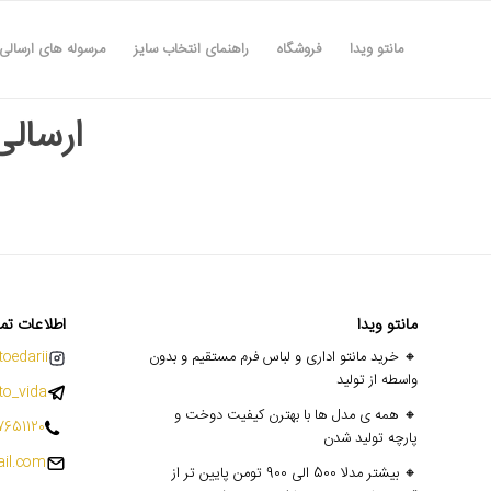
مانتو ویدا
فروشگاه
راهنمای انتخاب سایز
مرسوله های ارسالی
ارسالی ها
مانتو ویدا
اطلاعات تم
🔸 خرید مانتو اداری و لباس فرم مستقیم و بدون
oedarii@
واسطه از تولید
o_vida
🔸 همه ی مدل ها با بهترن کیفیت دوخت و
7651120
پارچه تولید شدن
il.com
🔸 بیشتر مدلا 500 الی 900 تومن پایین تر از