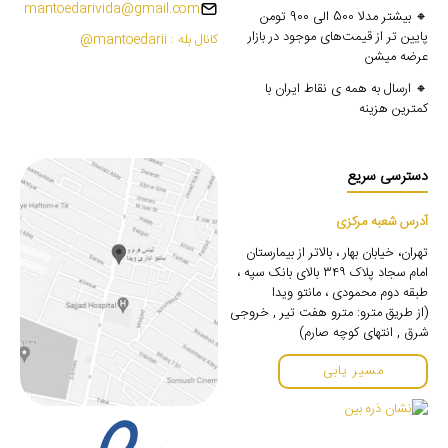
mantoedarivida@gmail.com
🔸 بیشتر مدلا 500 الی 900 تومن
پایین تر از قیمت‌های موجود در بازار
کانال بله : mantoedarii@
عرضه میشن
🔸 ارسال به همه ی نقاط ایران با
کمترین هزینه
دسترسی سریع
آدرس شعبه مرکزی
تهران، خیابان بهار ، بالاتر از بیمارستان
امام سجاد پلاک ۳۴۹ بالای بانک سپه ،
طبقه دوم محمودی ، مانتو ویدا
(از طریق مترو: مترو هفت تیر , خروجی
شرق , انتهای کوچه صارم)
مسیر یابی