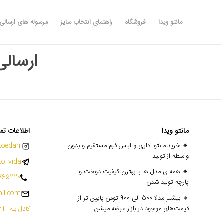
مانتو ویدا
فروشگاه
راهنمای انتخاب سایز
مرسوله های ارسالی
ارسالی ها
مانتو ویدا
اطلاعات تم
🔸 خرید مانتو اداری و لباس فرم مستقیم و بدون
oedarii@
واسطه از تولید
o_vida
🔸 همه ی مدل ها با بهترن کیفیت دوخت و
7651120
پارچه تولید شدن
il.com
🔸 بیشتر مدلا 500 الی 900 تومن پایین تر از
قیمت‌های موجود در بازار عرضه میشن
کانال بله : mantoedarii@