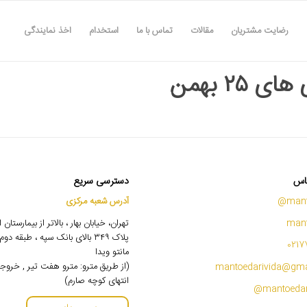
رضایت مشتریان
مقالات
تماس با ما
استخدام
اخذ نمایندگی
ی ۲۵ بهمن
اس
دسترسی سریع
mant
آدرس شعبه مرکزی
mant
تهران، خیابان بهار ، بالاتر از بیمارستان
پلاک ۳۴۹ بالای بانک سپه ، طبقه 
0217
مانتو ویدا
(از طریق مترو: مترو هفت تیر , خروج
mantoedarivida@gma
انتهای کوچه صارم)