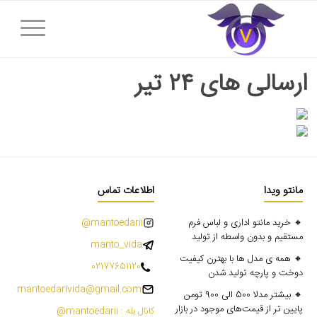
ارسالی های ۲۴ تیر
مانتو ویدا
اطلاعات تماس
🔸 خرید مانتو اداری و لباس فرم
mantoedarii@
مستقیم و بدون واسطه از تولید
manto_vida
🔸 همه ی مدل ها با بهترن کیفیت
02177651120
دوخت و پارچه تولید شدن
mantoedarivida@gmail.com
🔸 بیشتر مدلا 500 الی 900 تومن
پایین تر از قیمت‌های موجود در بازار
کانال بله : mantoedarii@