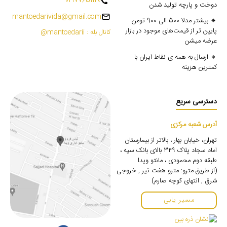
02177651120
دوخت و پارچه تولید شدن
mantoedarivida@gmail.com
🔸 بیشتر مدلا 500 الی 900 تومن
پایین تر از قیمت‌های موجود در بازار
کانال بله : mantoedarii@
عرضه میشن
🔸 ارسال به همه ی نقاط ایران با
کمترین هزینه
دسترسی سریع
آدرس شعبه مرکزی
تهران، خیابان بهار ، بالاتر از بیمارستان
امام سجاد پلاک ۳۴۹ بالای بانک سپه ،
طبقه دوم محمودی ، مانتو ویدا
(از طریق مترو: مترو هفت تیر , خروجی
شرق , انتهای کوچه صارم)
مسیر یابی