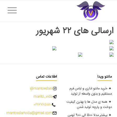
ارسالی های ۲۲ شهریور
مانتو ویدا
اطلاعات تماس
🔸 خرید مانتو اداری و لباس فرم
mantoedarii@
مستقیم و بدون واسطه از تولید
manto_vida
🔸 همه ی مدل ها با بهترن کیفیت
02177651120
دوخت و پارچه تولید شدن
mantoedarivida@gmail.com
🔸 بیشتر مدلا 500 الی 900 تومن