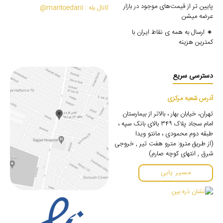
پایین تر از قیمت‌های موجود در بازار
کانال بله : mantoedarii@
عرضه میشن
🔸 ارسال به همه ی نقاط ایران با
کمترین هزینه
دسترسی سریع
آدرس شعبه مرکزی
تهران، خیابان بهار ، بالاتر از بیمارستان
امام سجاد پلاک ۳۴۹ بالای بانک سپه ،
طبقه دوم محمودی ، مانتو ویدا
(از طریق مترو: مترو هفت تیر , خروجی
شرق , انتهای کوچه صارم)
مسیر یابی