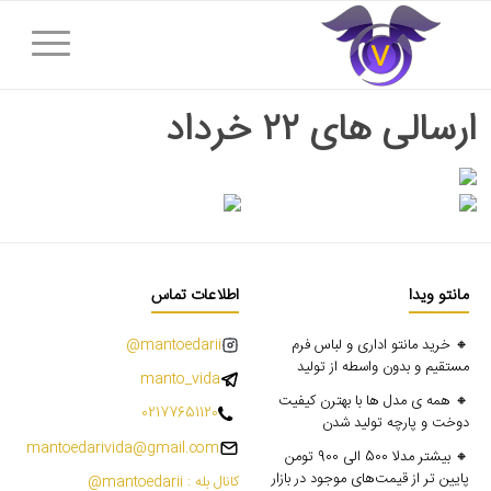
ارسالی های ۲۲ خرداد
مانتو ویدا
اطلاعات تماس
🔸 خرید مانتو اداری و لباس فرم
mantoedarii@
مستقیم و بدون واسطه از تولید
manto_vida
🔸 همه ی مدل ها با بهترن کیفیت
02177651120
دوخت و پارچه تولید شدن
mantoedarivida@gmail.com
🔸 بیشتر مدلا 500 الی 900 تومن
پایین تر از قیمت‌های موجود در بازار
کانال بله : mantoedarii@