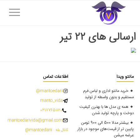
ارسالی های ۲۲ تیر
مانتو ویدا
اطلاعات تماس
🔸 خرید مانتو اداری و لباس فرم
mantoedarii@
مستقیم و بدون واسطه از تولید
manto_vida
🔸 همه ی مدل ها با بهترن کیفیت
02177651120
دوخت و پارچه تولید شدن
mantoedarivida@gmail.com
🔸 بیشتر مدلا 500 الی 900 تومن
پایین تر از قیمت‌های موجود در بازار
کانال بله : mantoedarii@
عرضه میشن