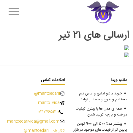
ارسالی های ۲۱ تیر
مانتو ویدا
اطلاعات تماس
🔸 خرید مانتو اداری و لباس فرم
mantoedarii@
مستقیم و بدون واسطه از تولید
manto_vida
🔸 همه ی مدل ها با بهترن کیفیت
02177651120
دوخت و پارچه تولید شدن
mantoedarivida@gmail.com
🔸 بیشتر مدلا 500 الی 900 تومن
پایین تر از قیمت‌های موجود در بازار
کانال بله : mantoedarii@