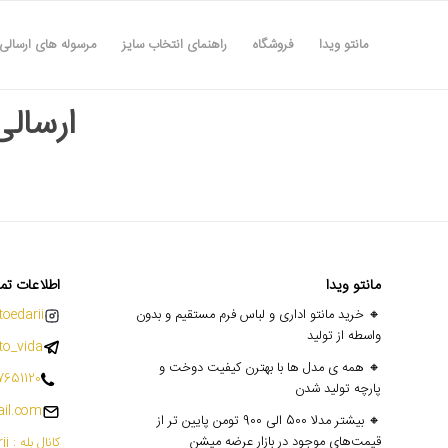
مانتو ویدا
فروشگاه
راهنمای انتخاب سایز
مرسوله های ارسالی
ارسالی ها
مانتو ویدا
اطلاعات تم
🔸 خرید مانتو اداری و لباس فرم مستقیم و بدون
oedarii@
واسطه از تولید
o_vida
🔸 همه ی مدل ها با بهترن کیفیت دوخت و
7651120
پارچه تولید شدن
il.com
🔸 بیشتر مدلا 500 الی 900 تومن پایین تر از
قیمت‌های موجود در بازار عرضه میشن
کانال بله : mantoedarii@