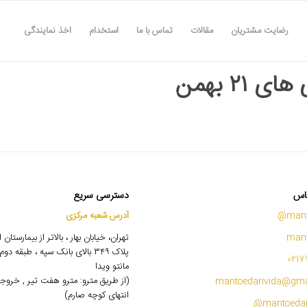
رضایت مشتریان
مقالات
تماس با ما
استخدام
اخذ نمایندگی
ی ۲۱ بهمن
اس
دسترسی سریع
mant
آدرس شعبه مرکزی
mant
تهران، خیابان بهار ، بالاتر از بیمارستان
پلاک ۳۴۹ بالای بانک سپه ، طبقه 
0217
مانتو ویدا
(از طریق مترو: مترو هفت تیر , خروج
mantoedarivida@gma
انتهای کوچه صارم)