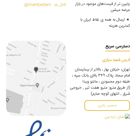
پایین تر از قیمت‌های موجود در بازار
کانال بله : mantoedarii@
عرضه میشن
🔸 ارسال به همه ی نقاط ایران با
کمترین هزینه
دسترسی سریع
آدرس شعبه مرکزی
تهران، خیابان بهار ، بالاتر از بیمارستان
امام سجاد پلاک ۳۴۹ بالای بانک سپه ،
طبقه دوم محمودی ، مانتو ویدا
(از طریق مترو: مترو هفت تیر , خروجی
شرق , انتهای کوچه صارم)
مسیر یابی