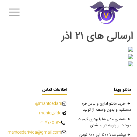
ارسالی های ۲۱ اذر
مانتو ویدا
اطلاعات تماس
🔸 خرید مانتو اداری و لباس فرم
mantoedarii@
مستقیم و بدون واسطه از تولید
manto_vida
🔸 همه ی مدل ها با بهترن کیفیت
02177651120
دوخت و پارچه تولید شدن
mantoedarivida@gmail.com
🔸 بیشتر مدلا 500 الی 900 تومن