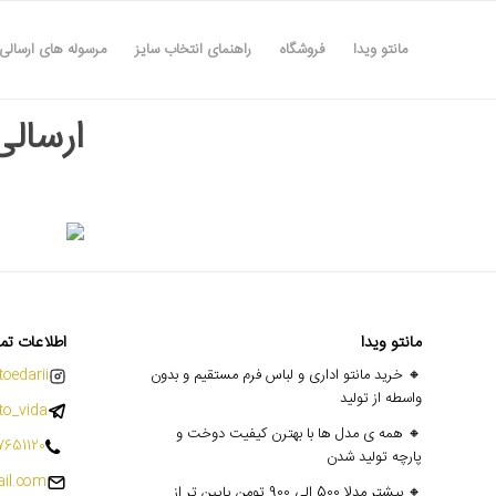
مانتو ویدا
فروشگاه
راهنمای انتخاب سایز
مرسوله های ارسالی
ارسالی ه
مانتو ویدا
اطلاعات تم
🔸 خرید مانتو اداری و لباس فرم مستقیم و بدون
oedarii@
واسطه از تولید
o_vida
🔸 همه ی مدل ها با بهترن کیفیت دوخت و
7651120
پارچه تولید شدن
il.com
🔸 بیشتر مدلا 500 الی 900 تومن پایین تر از