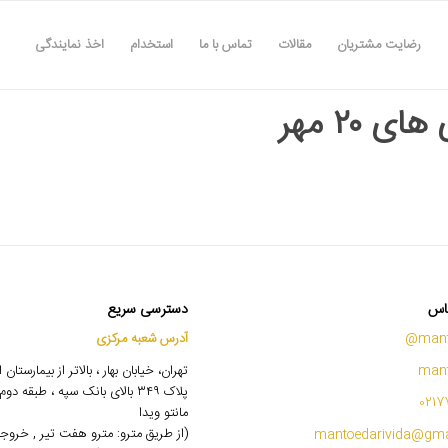
رضایت مشتریان
مقالات
تماس با ما
استخدام
اخذ نمایندگی
ای ۲۰ مهر
اس
دسترسی سریع
mant
آدرس شعبه مرکزی
mant
تهران، خیابان بهار ، بالاتر از بیمارستان
پلاک ۳۴۹ بالای بانک سپه ، طبقه 
0217
مانتو ویدا
(از طریق مترو: مترو هفت تیر , خروج
mantoedarivida@gma