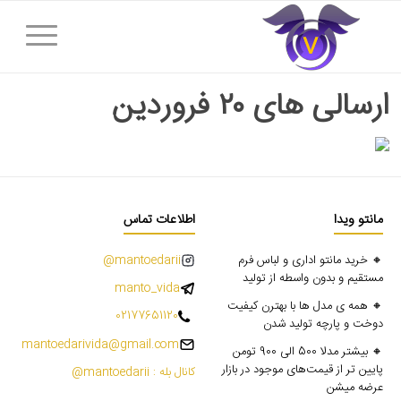
ارسالی های ۲۰ فروردین
مانتو ویدا
اطلاعات تماس
🔸 خرید مانتو اداری و لباس فرم
mantoedarii@
مستقیم و بدون واسطه از تولید
manto_vida
🔸 همه ی مدل ها با بهترن کیفیت
02177651120
دوخت و پارچه تولید شدن
mantoedarivida@gmail.com
🔸 بیشتر مدلا 500 الی 900 تومن
پایین تر از قیمت‌های موجود در بازار
کانال بله : mantoedarii@
عرضه میشن