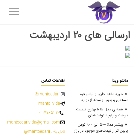
ارسالی های ۲۰ اردیبهشت
مانتو ویدا
اطلاعات تماس
🔸 خرید مانتو اداری و لباس فرم
mantoedarii@
مستقیم و بدون واسطه از تولید
manto_vida
🔸 همه ی مدل ها با بهترن کیفیت
02177651120
دوخت و پارچه تولید شدن
mantoedarivida@gmail.com
🔸 بیشتر مدلا 500 الی 900 تومن
پایین تر از قیمت‌های موجود در بازار
کانال بله : mantoedarii@