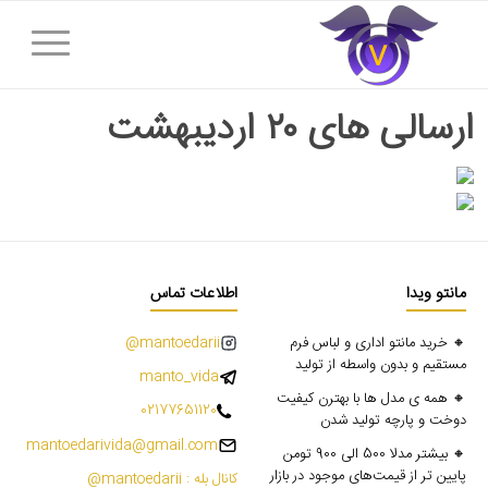
ارسالی های ۲۰ اردیبهشت
مانتو ویدا
اطلاعات تماس
🔸 خرید مانتو اداری و لباس فرم
mantoedarii@
مستقیم و بدون واسطه از تولید
manto_vida
🔸 همه ی مدل ها با بهترن کیفیت
02177651120
دوخت و پارچه تولید شدن
mantoedarivida@gmail.com
🔸 بیشتر مدلا 500 الی 900 تومن
پایین تر از قیمت‌های موجود در بازار
کانال بله : mantoedarii@