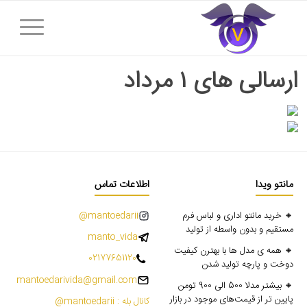
ارسالی های ۱ مرداد
مانتو ویدا
اطلاعات تماس
🔸 خرید مانتو اداری و لباس فرم
mantoedarii@
مستقیم و بدون واسطه از تولید
manto_vida
🔸 همه ی مدل ها با بهترن کیفیت
02177651120
دوخت و پارچه تولید شدن
mantoedarivida@gmail.com
🔸 بیشتر مدلا 500 الی 900 تومن
پایین تر از قیمت‌های موجود در بازار
کانال بله : mantoedarii@