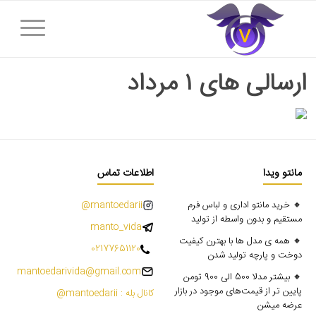
ارسالی های ۱ مرداد
مانتو ویدا
اطلاعات تماس
🔸 خرید مانتو اداری و لباس فرم
mantoedarii@
مستقیم و بدون واسطه از تولید
manto_vida
🔸 همه ی مدل ها با بهترن کیفیت
02177651120
دوخت و پارچه تولید شدن
mantoedarivida@gmail.com
🔸 بیشتر مدلا 500 الی 900 تومن
پایین تر از قیمت‌های موجود در بازار
کانال بله : mantoedarii@
عرضه میشن