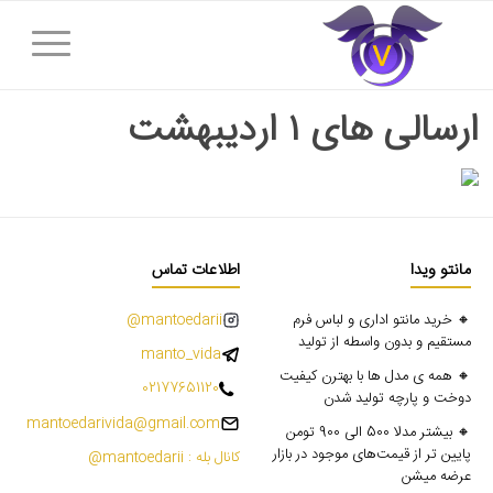
ارسالی های ۱ اردیبهشت
مانتو ویدا
اطلاعات تماس
🔸 خرید مانتو اداری و لباس فرم
mantoedarii@
مستقیم و بدون واسطه از تولید
manto_vida
🔸 همه ی مدل ها با بهترن کیفیت
02177651120
دوخت و پارچه تولید شدن
mantoedarivida@gmail.com
🔸 بیشتر مدلا 500 الی 900 تومن
پایین تر از قیمت‌های موجود در بازار
کانال بله : mantoedarii@
عرضه میشن