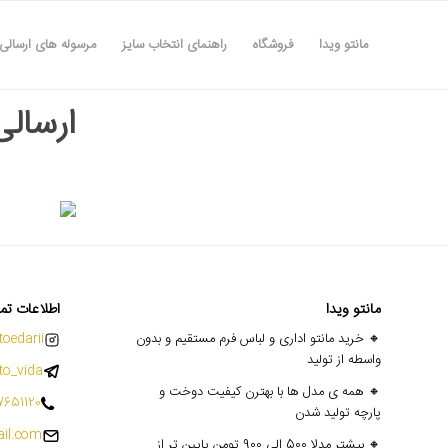
مانتو ویدا
فروشگاه
راهنمای انتخاب سایز
مرسوله های ارسالی
ارسالی ها
مانتو ویدا
اطلاعات تم
🔸 خرید مانتو اداری و لباس فرم مستقیم و بدون
oedarii@
واسطه از تولید
o_vida
🔸 همه ی مدل ها با بهترن کیفیت دوخت و
7651120
پارچه تولید شدن
il.com
🔸 بیشتر مدلا 500 الی 900 تومن پایین تر از