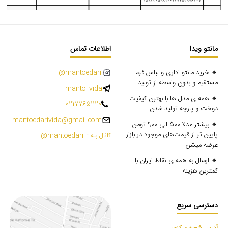
مانتو ویدا
اطلاعات تماس
🔸 خرید مانتو اداری و لباس فرم
mantoedarii@
مستقیم و بدون واسطه از تولید
manto_vida
🔸 همه ی مدل ها با بهترن کیفیت
02177651120
دوخت و پارچه تولید شدن
mantoedarivida@gmail.com
🔸 بیشتر مدلا 500 الی 900 تومن
پایین تر از قیمت‌های موجود در بازار
کانال بله : mantoedarii@
عرضه میشن
🔸 ارسال به همه ی نقاط ایران با
کمترین هزینه
دسترسی سریع