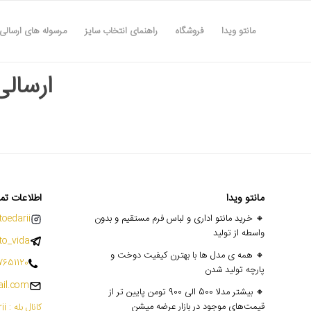
مانتو ویدا
فروشگاه
راهنمای انتخاب سایز
مرسوله های ارسالی
ارسالی ه
مانتو ویدا
اطلاعات تم
🔸 خرید مانتو اداری و لباس فرم مستقیم و بدون
oedarii@
واسطه از تولید
o_vida
🔸 همه ی مدل ها با بهترن کیفیت دوخت و
7651120
پارچه تولید شدن
il.com
🔸 بیشتر مدلا 500 الی 900 تومن پایین تر از
قیمت‌های موجود در بازار عرضه میشن
کانال بله : mantoedarii@