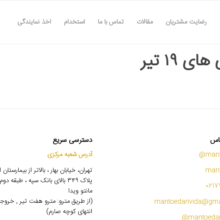
رضایت مشتریان
مقالات
تماس با ما
استخدام
اخذ نمایندگی
ای ۱۹ تیر
اس
دسترسی سریع
mant
آدرس شعبه مرکزی
mant
تهران، خیابان بهار ، بالاتر از بیمارستان
پلاک ۳۴۹ بالای بانک سپه ، طبقه 
0217
مانتو ویدا
(از طریق مترو: مترو هفت تیر , خروج
mantoedarivida@gma
انتهای کوچه صارم)