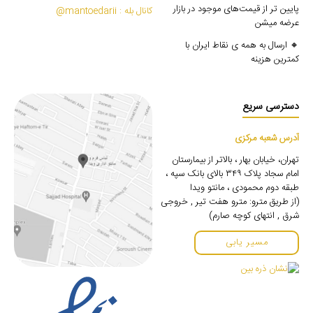
پایین تر از قیمت‌های موجود در بازار
کانال بله : mantoedarii@
عرضه میشن
🔸 ارسال به همه ی نقاط ایران با
کمترین هزینه
دسترسی سریع
آدرس شعبه مرکزی
تهران، خیابان بهار ، بالاتر از بیمارستان
امام سجاد پلاک ۳۴۹ بالای بانک سپه ،
طبقه دوم محمودی ، مانتو ویدا
(از طریق مترو: مترو هفت تیر , خروجی
شرق , انتهای کوچه صارم)
مسیر یابی