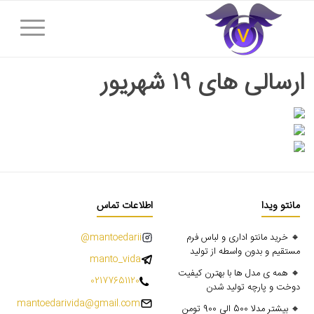
ارسالی های ۱۹ شهریور
مانتو ویدا
اطلاعات تماس
🔸 خرید مانتو اداری و لباس فرم
mantoedarii@
مستقیم و بدون واسطه از تولید
manto_vida
🔸 همه ی مدل ها با بهترن کیفیت
02177651120
دوخت و پارچه تولید شدن
mantoedarivida@gmail.com
🔸 بیشتر مدلا 500 الی 900 تومن