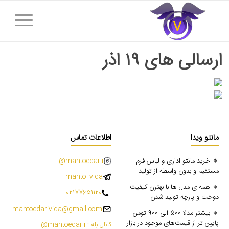
ارسالی های ۱۹ اذر
مانتو ویدا
اطلاعات تماس
🔸 خرید مانتو اداری و لباس فرم
mantoedarii@
مستقیم و بدون واسطه از تولید
manto_vida
🔸 همه ی مدل ها با بهترن کیفیت
02177651120
دوخت و پارچه تولید شدن
mantoedarivida@gmail.com
🔸 بیشتر مدلا 500 الی 900 تومن
پایین تر از قیمت‌های موجود در بازار
کانال بله : mantoedarii@