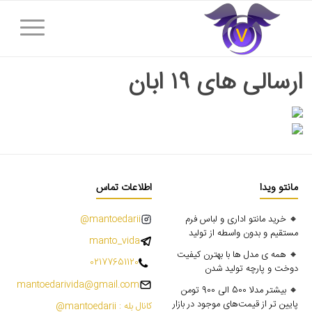
ارسالی های ۱۹ ابان
مانتو ویدا
اطلاعات تماس
🔸 خرید مانتو اداری و لباس فرم
mantoedarii@
مستقیم و بدون واسطه از تولید
manto_vida
🔸 همه ی مدل ها با بهترن کیفیت
02177651120
دوخت و پارچه تولید شدن
mantoedarivida@gmail.com
🔸 بیشتر مدلا 500 الی 900 تومن
پایین تر از قیمت‌های موجود در بازار
کانال بله : mantoedarii@