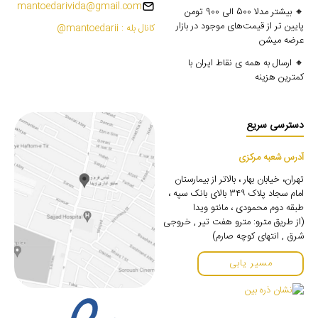
mantoedarivida@gmail.com
🔸 بیشتر مدلا 500 الی 900 تومن
پایین تر از قیمت‌های موجود در بازار
کانال بله : mantoedarii@
عرضه میشن
🔸 ارسال به همه ی نقاط ایران با
کمترین هزینه
دسترسی سریع
آدرس شعبه مرکزی
تهران، خیابان بهار ، بالاتر از بیمارستان
امام سجاد پلاک ۳۴۹ بالای بانک سپه ،
طبقه دوم محمودی ، مانتو ویدا
(از طریق مترو: مترو هفت تیر , خروجی
شرق , انتهای کوچه صارم)
مسیر یابی