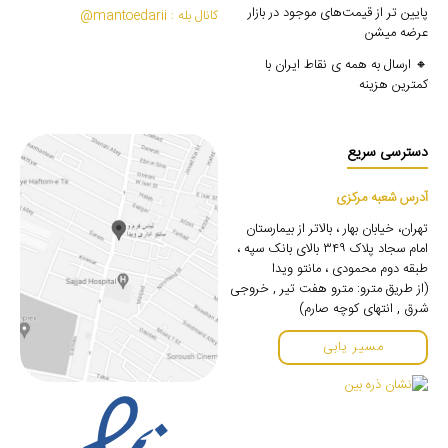
پایین تر از قیمت‌های موجود در بازار
کانال بله : mantoedarii@
عرضه میشن
🔸 ارسال به همه ی نقاط ایران با
کمترین هزینه
دسترسی سریع
آدرس شعبه مرکزی
تهران، خیابان بهار ، بالاتر از بیمارستان
امام سجاد پلاک ۳۴۹ بالای بانک سپه ،
طبقه دوم محمودی ، مانتو ویدا
(از طریق مترو: مترو هفت تیر , خروجی
شرق , انتهای کوچه صارم)
مسیر یابی