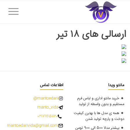
ارسالی های ۱۸ تیر
مانتو ویدا
اطلاعات تماس
🔸 خرید مانتو اداری و لباس فرم
mantoedarii@
مستقیم و بدون واسطه از تولید
manto_vida
🔸 همه ی مدل ها با بهترن کیفیت
02177651120
دوخت و پارچه تولید شدن
mantoedarivida@gmail.com
🔸 بیشتر مدلا 500 الی 900 تومن