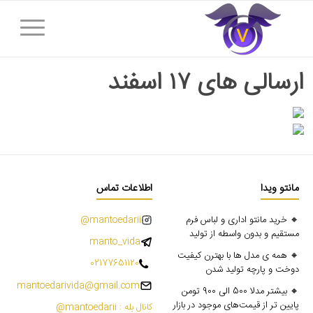
ارسالی های ۱۷ اسفند
مانتو ویدا
اطلاعات تماس
🔸 خرید مانتو اداری و لباس فرم
mantoedarii@
مستقیم و بدون واسطه از تولید
manto_vida
🔸 همه ی مدل ها با بهترن کیفیت
02177651120
دوخت و پارچه تولید شدن
mantoedarivida@gmail.com
🔸 بیشتر مدلا 500 الی 900 تومن
پایین تر از قیمت‌های موجود در بازار
کانال بله : mantoedarii@