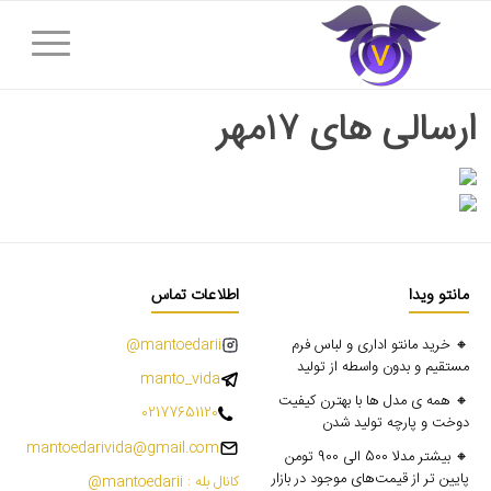
ارسالی های ۱۷مهر
مانتو ویدا
اطلاعات تماس
🔸 خرید مانتو اداری و لباس فرم
mantoedarii@
مستقیم و بدون واسطه از تولید
manto_vida
🔸 همه ی مدل ها با بهترن کیفیت
02177651120
دوخت و پارچه تولید شدن
mantoedarivida@gmail.com
🔸 بیشتر مدلا 500 الی 900 تومن
پایین تر از قیمت‌های موجود در بازار
کانال بله : mantoedarii@