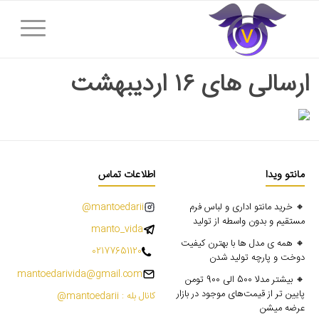
ارسالی های ۱۶ اردیبهشت
مانتو ویدا
اطلاعات تماس
🔸 خرید مانتو اداری و لباس فرم
mantoedarii@
مستقیم و بدون واسطه از تولید
manto_vida
🔸 همه ی مدل ها با بهترن کیفیت
02177651120
دوخت و پارچه تولید شدن
mantoedarivida@gmail.com
🔸 بیشتر مدلا 500 الی 900 تومن
پایین تر از قیمت‌های موجود در بازار
کانال بله : mantoedarii@
عرضه میشن