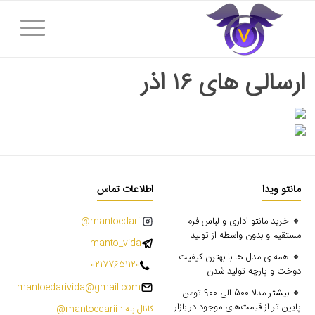
ارسالی های ۱۶ اذر
مانتو ویدا
اطلاعات تماس
🔸 خرید مانتو اداری و لباس فرم
mantoedarii@
مستقیم و بدون واسطه از تولید
manto_vida
🔸 همه ی مدل ها با بهترن کیفیت
02177651120
دوخت و پارچه تولید شدن
mantoedarivida@gmail.com
🔸 بیشتر مدلا 500 الی 900 تومن
پایین تر از قیمت‌های موجود در بازار
کانال بله : mantoedarii@