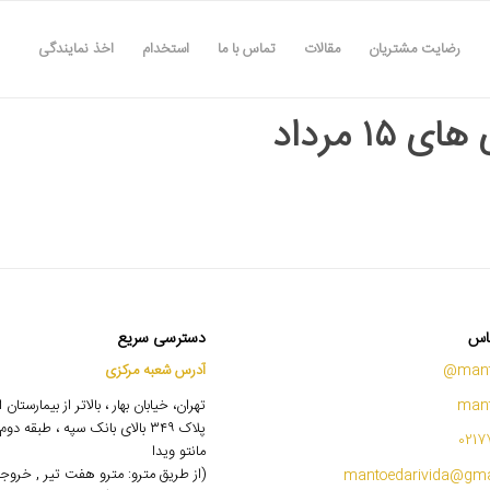
رضایت مشتریان
مقالات
تماس با ما
استخدام
اخذ نمایندگی
ی ۱۵ مرداد
اس
دسترسی سریع
mant
آدرس شعبه مرکزی
mant
تهران، خیابان بهار ، بالاتر از بیمارستان
پلاک ۳۴۹ بالای بانک سپه ، طبقه 
0217
مانتو ویدا
(از طریق مترو: مترو هفت تیر , خروج
mantoedarivida@gma