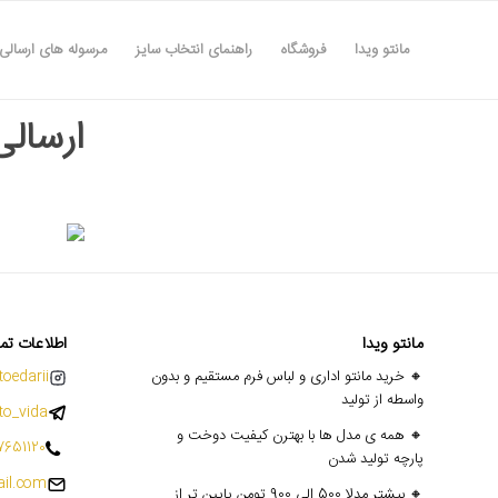
مانتو ویدا
فروشگاه
راهنمای انتخاب سایز
مرسوله های ارسالی
ارسالی ها
مانتو ویدا
اطلاعات تم
🔸 خرید مانتو اداری و لباس فرم مستقیم و بدون
oedarii@
واسطه از تولید
o_vida
🔸 همه ی مدل ها با بهترن کیفیت دوخت و
7651120
پارچه تولید شدن
il.com
🔸 بیشتر مدلا 500 الی 900 تومن پایین تر از