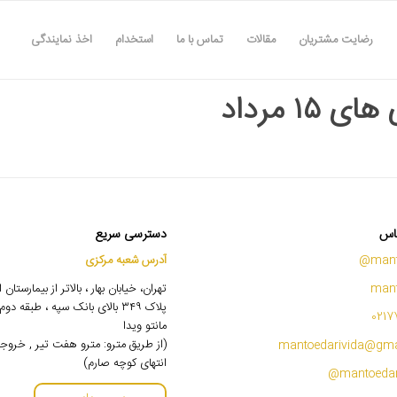
رضایت مشتریان
مقالات
تماس با ما
استخدام
اخذ نمایندگی
ی ۱۵ مرداد
اس
دسترسی سریع
mant
آدرس شعبه مرکزی
mant
تهران، خیابان بهار ، بالاتر از بیمارستان
پلاک ۳۴۹ بالای بانک سپه ، طبقه 
0217
مانتو ویدا
(از طریق مترو: مترو هفت تیر , خروج
mantoedarivida@gma
انتهای کوچه صارم)