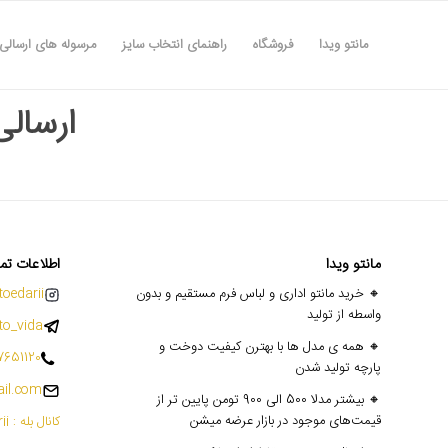
مانتو ویدا
فروشگاه
راهنمای انتخاب سایز
مرسوله های ارسالی
ارسالی ها
مانتو ویدا
اطلاعات تم
🔸 خرید مانتو اداری و لباس فرم مستقیم و بدون
oedarii@
واسطه از تولید
o_vida
🔸 همه ی مدل ها با بهترن کیفیت دوخت و
7651120
پارچه تولید شدن
il.com
🔸 بیشتر مدلا 500 الی 900 تومن پایین تر از
قیمت‌های موجود در بازار عرضه میشن
کانال بله : mantoedarii@