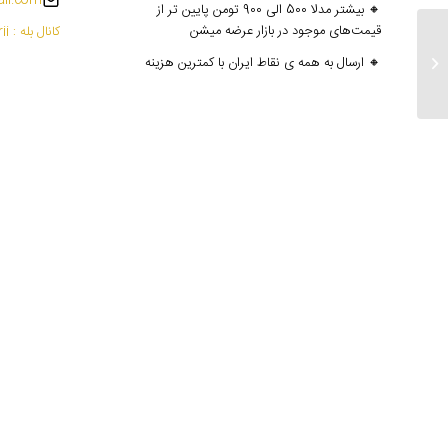
il.com
🔸 بیشتر مدلا 500 الی 900 تومن پایین تر از
قیمت‌های موجود در بازار عرضه میشن
کانال بله : mantoedarii@
ارسالی های ۱۶ شهریور
🔸 ارسال به همه ی نقاط ایران با کمترین هزینه