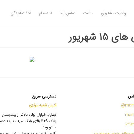
رضایت مشتریان
مقالات
تماس با ما
استخدام
اخذ نمایندگی
 ۱۵ شهریور
اس
دسترسی سریع
mant
آدرس شعبه مرکزی
mant
تهران، خیابان بهار ، بالاتر از بیمارستان
پلاک ۳۴۹ بالای بانک سپه ، طبقه 
0217
مانتو ویدا
(از طریق مترو: مترو هفت تیر , خروج