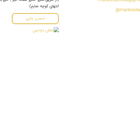
mantoedarivida@gma
انتهای کوچه صارم)
مسیر یابی