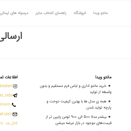
مانتو ویدا
فروشگاه
راهنمای انتخاب سایز
مرسوله های ارسالی
ارسالی های
مانتو ویدا
اطلاعات تم
🔸 خرید مانتو اداری و لباس فرم مستقیم و بدون
oedarii@
واسطه از تولید
o_vida
🔸 همه ی مدل ها با بهترن کیفیت دوخت و
7651120
پارچه تولید شدن
il.com
🔸 بیشتر مدلا 500 الی 900 تومن پایین تر از
قیمت‌های موجود در بازار عرضه میشن
کانال بله : mantoedarii@