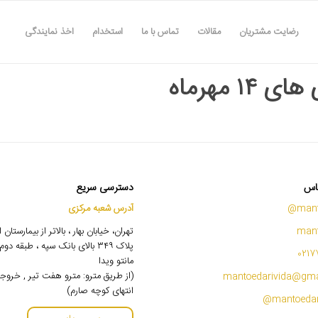
رضایت مشتریان
مقالات
تماس با ما
استخدام
اخذ نمایندگی
 ۱۴ مهرماه
اس
دسترسی سریع
mant
آدرس شعبه مرکزی
mant
تهران، خیابان بهار ، بالاتر از بیمارستان
پلاک ۳۴۹ بالای بانک سپه ، طبقه 
0217
مانتو ویدا
(از طریق مترو: مترو هفت تیر , خروج
mantoedarivida@gma
انتهای کوچه صارم)