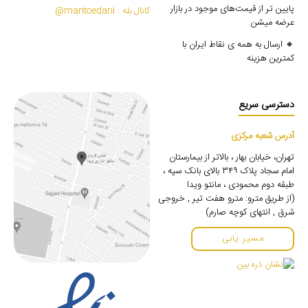
پایین تر از قیمت‌های موجود در بازار
کانال بله : mantoedarii@
عرضه میشن
🔸 ارسال به همه ی نقاط ایران با
کمترین هزینه
دسترسی سریع
آدرس شعبه مرکزی
تهران، خیابان بهار ، بالاتر از بیمارستان
امام سجاد پلاک ۳۴۹ بالای بانک سپه ،
طبقه دوم محمودی ، مانتو ویدا
(از طریق مترو: مترو هفت تیر , خروجی
شرق , انتهای کوچه صارم)
مسیر یابی