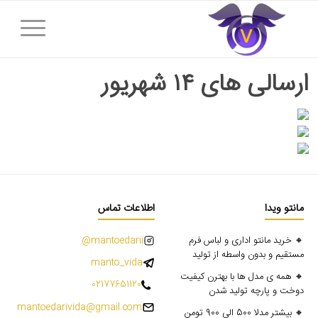
ارسالی های ۱۴ شهریور
مانتو ویدا
اطلاعات تماس
🔸 خرید مانتو اداری و لباس فرم
mantoedarii@
مستقیم و بدون واسطه از تولید
manto_vida
🔸 همه ی مدل ها با بهترن کیفیت
02177651120
دوخت و پارچه تولید شدن
mantoedarivida@gmail.com
🔸 بیشتر مدلا 500 الی 900 تومن