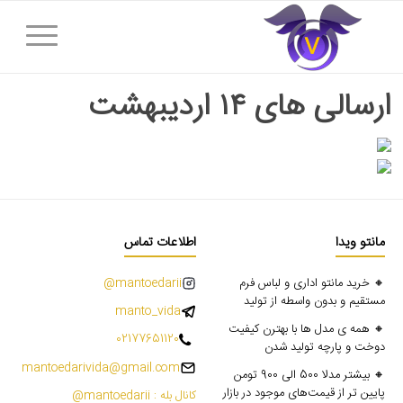
ارسالی های ۱۴ اردیبهشت
مانتو ویدا
اطلاعات تماس
🔸 خرید مانتو اداری و لباس فرم
mantoedarii@
مستقیم و بدون واسطه از تولید
manto_vida
🔸 همه ی مدل ها با بهترن کیفیت
02177651120
دوخت و پارچه تولید شدن
mantoedarivida@gmail.com
🔸 بیشتر مدلا 500 الی 900 تومن
پایین تر از قیمت‌های موجود در بازار
کانال بله : mantoedarii@