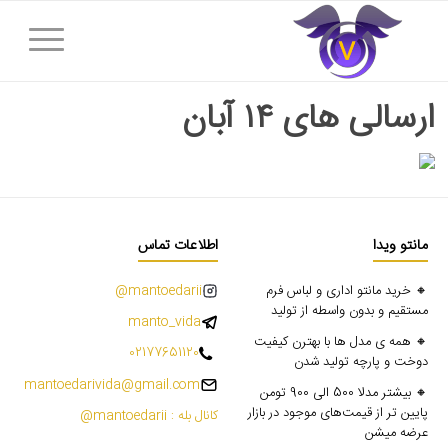
ارسالی های ۱۴ آبان
مانتو ویدا
اطلاعات تماس
🔸 خرید مانتو اداری و لباس فرم
mantoedarii@
مستقیم و بدون واسطه از تولید
manto_vida
🔸 همه ی مدل ها با بهترن کیفیت
02177651120
دوخت و پارچه تولید شدن
mantoedarivida@gmail.com
🔸 بیشتر مدلا 500 الی 900 تومن
پایین تر از قیمت‌های موجود در بازار
کانال بله : mantoedarii@
عرضه میشن