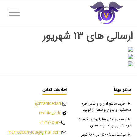
ارسالی های ۱۳ شهریور
مانتو ویدا
اطلاعات تماس
🔸 خرید مانتو اداری و لباس فرم
mantoedarii@
مستقیم و بدون واسطه از تولید
manto_vida
🔸 همه ی مدل ها با بهترن کیفیت
02177651120
دوخت و پارچه تولید شدن
mantoedarivida@gmail.com
🔸 بیشتر مدلا 500 الی 900 تومن