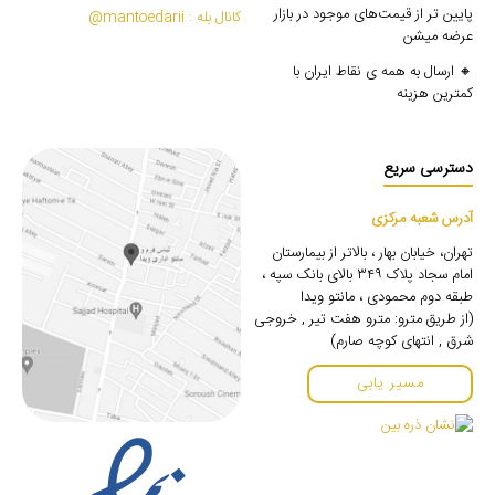
پایین تر از قیمت‌های موجود در بازار
کانال بله : mantoedarii@
عرضه میشن
🔸 ارسال به همه ی نقاط ایران با
کمترین هزینه
دسترسی سریع
آدرس شعبه مرکزی
تهران، خیابان بهار ، بالاتر از بیمارستان
امام سجاد پلاک ۳۴۹ بالای بانک سپه ،
طبقه دوم محمودی ، مانتو ویدا
(از طریق مترو: مترو هفت تیر , خروجی
شرق , انتهای کوچه صارم)
مسیر یابی