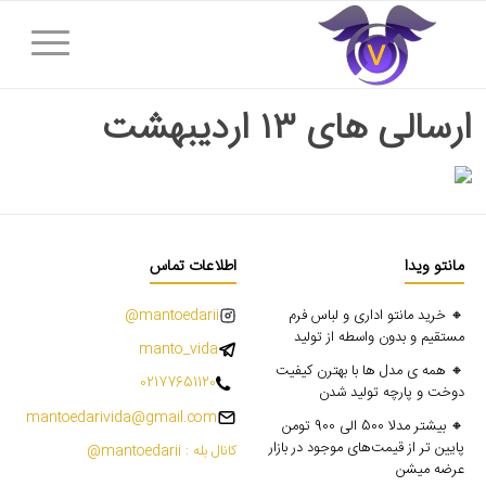
ارسالی های ۱۳ اردیبهشت
مانتو ویدا
اطلاعات تماس
🔸 خرید مانتو اداری و لباس فرم
mantoedarii@
مستقیم و بدون واسطه از تولید
manto_vida
🔸 همه ی مدل ها با بهترن کیفیت
02177651120
دوخت و پارچه تولید شدن
mantoedarivida@gmail.com
🔸 بیشتر مدلا 500 الی 900 تومن
پایین تر از قیمت‌های موجود در بازار
کانال بله : mantoedarii@
عرضه میشن