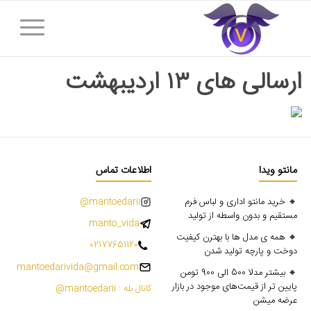
ارسالی های ۱۳ اردیبهشت
مانتو ویدا
اطلاعات تماس
🔸 خرید مانتو اداری و لباس فرم
mantoedarii@
مستقیم و بدون واسطه از تولید
manto_vida
🔸 همه ی مدل ها با بهترن کیفیت
02177651120
دوخت و پارچه تولید شدن
mantoedarivida@gmail.com
🔸 بیشتر مدلا 500 الی 900 تومن
پایین تر از قیمت‌های موجود در بازار
کانال بله : mantoedarii@
عرضه میشن