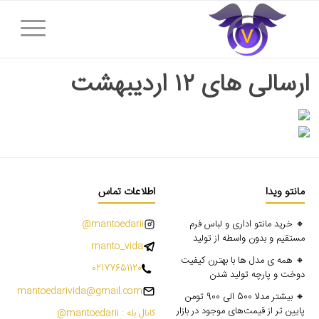
ارسالی های ۱۲ اردیبهشت
مانتو ویدا
اطلاعات تماس
🔸 خرید مانتو اداری و لباس فرم
mantoedarii@
مستقیم و بدون واسطه از تولید
manto_vida
🔸 همه ی مدل ها با بهترن کیفیت
02177651120
دوخت و پارچه تولید شدن
mantoedarivida@gmail.com
🔸 بیشتر مدلا 500 الی 900 تومن
پایین تر از قیمت‌های موجود در بازار
کانال بله : mantoedarii@