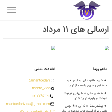
ارسالی های ۱۱ مرداد
مانتو ویدا
اطلاعات تماس
🔸 خرید مانتو اداری و لباس فرم
mantoedarii@
مستقیم و بدون واسطه از تولید
manto_vida
🔸 همه ی مدل ها با بهترن کیفیت
02177651120
دوخت و پارچه تولید شدن
mantoedarivida@gmail.com
🔸 بیشتر مدلا 500 الی 900 تومن
پایین تر از قیمت‌های موجود در بازار
کانال بله : mantoedarii@