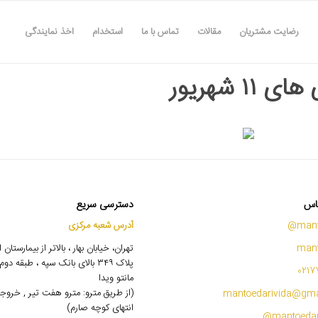
رضایت مشتریان
مقالات
تماس با ما
استخدام
اخذ نمایندگی
 ۱۱ شهریور
اس
دسترسی سریع
mant
آدرس شعبه مرکزی
mant
تهران، خیابان بهار ، بالاتر از بیمارستان
پلاک ۳۴۹ بالای بانک سپه ، طبقه 
0217
مانتو ویدا
(از طریق مترو: مترو هفت تیر , خروج
mantoedarivida@gma
انتهای کوچه صارم)