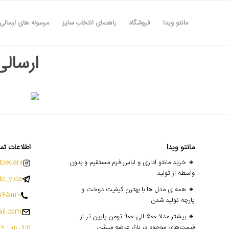
مانتو ویدا
فروشگاه
راهنمای انتخاب سایز
مرسوله های ارسالی
ارسالی های
مانتو ویدا
اطلاعات تم
🔸 خرید مانتو اداری و لباس فرم مستقیم و بدون
oedarii@
واسطه از تولید
o_vida
🔸 همه ی مدل ها با بهترن کیفیت دوخت و
7651120
پارچه تولید شدن
il.com
🔸 بیشتر مدلا 500 الی 900 تومن پایین تر از
قیمت‌های موجود در بازار عرضه میشن
کانال بله : mantoedarii@