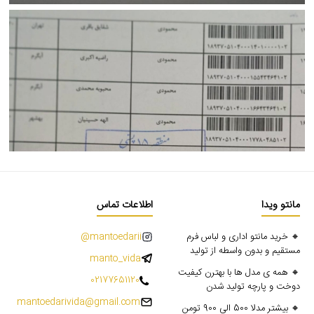
مانتو ویدا
اطلاعات تماس
🔸 خرید مانتو اداری و لباس فرم
mantoedarii@
مستقیم و بدون واسطه از تولید
manto_vida
🔸 همه ی مدل ها با بهترن کیفیت
02177651120
دوخت و پارچه تولید شدن
mantoedarivida@gmail.com
🔸 بیشتر مدلا 500 الی 900 تومن