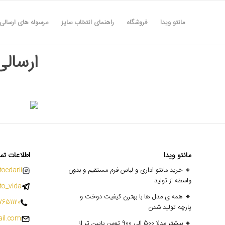
مانتو ویدا
فروشگاه
راهنمای انتخاب سایز
مرسوله های ارسالی
ارسالی های 
مانتو ویدا
اطلاعات تم
🔸 خرید مانتو اداری و لباس فرم مستقیم و بدون
oedarii@
واسطه از تولید
o_vida
🔸 همه ی مدل ها با بهترن کیفیت دوخت و
7651120
پارچه تولید شدن
il.com
🔸 بیشتر مدلا 500 الی 900 تومن پایین تر از