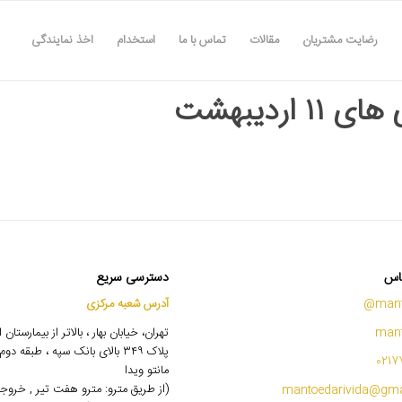
رضایت مشتریان
مقالات
تماس با ما
استخدام
اخذ نمایندگی
۱۱ اردیبهشت
اس
دسترسی سریع
mant
آدرس شعبه مرکزی
mant
تهران، خیابان بهار ، بالاتر از بیمارستان
پلاک ۳۴۹ بالای بانک سپه ، طبقه 
0217
مانتو ویدا
(از طریق مترو: مترو هفت تیر , خروج
mantoedarivida@gma