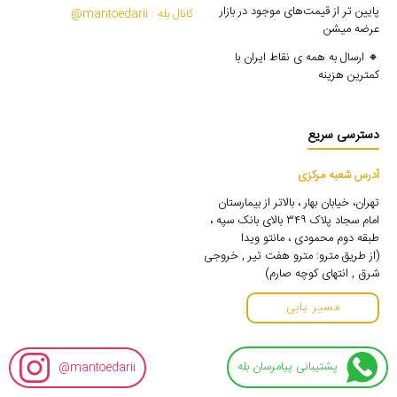
پایین تر از قیمت‌های موجود در بازار
کانال بله : mantoedarii@
عرضه میشن
🔸 ارسال به همه ی نقاط ایران با
کمترین هزینه
دسترسی سریع
آدرس شعبه مرکزی
تهران، خیابان بهار ، بالاتر از بیمارستان
امام سجاد پلاک ۳۴۹ بالای بانک سپه ،
طبقه دوم محمودی ، مانتو ویدا
(از طریق مترو: مترو هفت تیر , خروجی
شرق , انتهای کوچه صارم)
مسیر یابی
پشتیبانی پیامرسان بله
mantoedarii@