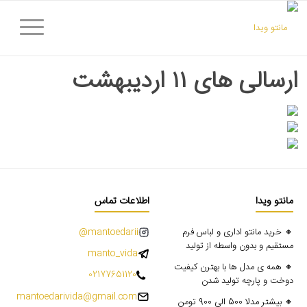
ارسالی های ۱۱ اردیبهشت
مانتو ویدا
اطلاعات تماس
🔸 خرید مانتو اداری و لباس فرم
mantoedarii@
مستقیم و بدون واسطه از تولید
manto_vida
🔸 همه ی مدل ها با بهترن کیفیت
02177651120
دوخت و پارچه تولید شدن
mantoedarivida@gmail.com
🔸 بیشتر مدلا 500 الی 900 تومن