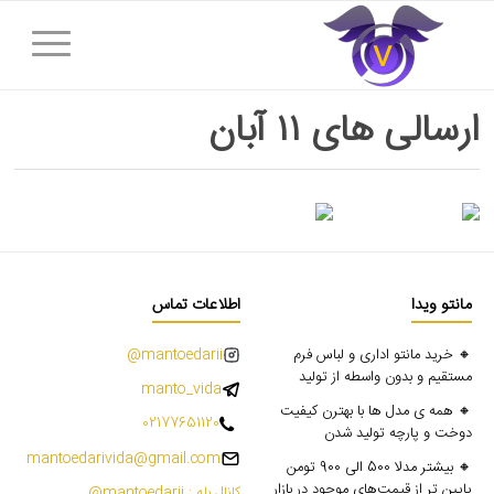
ارسالی های ۱۱ آبان
مانتو ویدا
اطلاعات تماس
🔸 خرید مانتو اداری و لباس فرم
mantoedarii@
مستقیم و بدون واسطه از تولید
manto_vida
🔸 همه ی مدل ها با بهترن کیفیت
02177651120
دوخت و پارچه تولید شدن
mantoedarivida@gmail.com
🔸 بیشتر مدلا 500 الی 900 تومن
پایین تر از قیمت‌های موجود در بازار
کانال بله : mantoedarii@