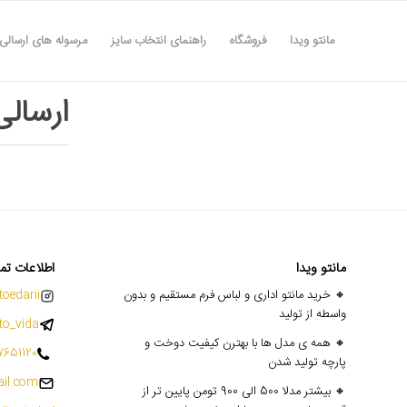
مانتو ویدا
فروشگاه
راهنمای انتخاب سایز
مرسوله های ارسالی
ارسالی های
مانتو ویدا
اطلاعات تم
🔸 خرید مانتو اداری و لباس فرم مستقیم و بدون
oedarii@
واسطه از تولید
o_vida
🔸 همه ی مدل ها با بهترن کیفیت دوخت و
7651120
پارچه تولید شدن
il.com
🔸 بیشتر مدلا 500 الی 900 تومن پایین تر از