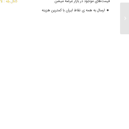
قیمت‌های موجود در بازار عرضه میشن
کانال بله : mantoedarii@
🔸 ارسال به همه ی نقاط ایران با کمترین هزینه
ارسالی های ۱۲ مهرماه