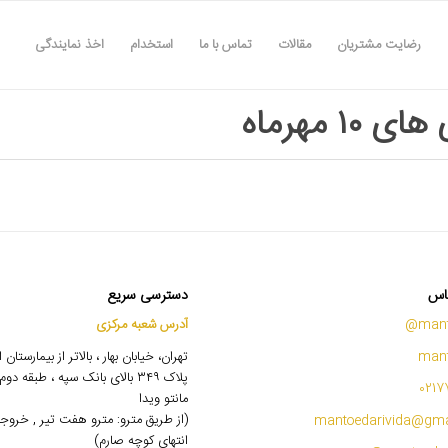
رضایت مشتریان
مقالات
تماس با ما
استخدام
اخذ نمایندگی
 ۱۰ مهرماه
اس
دسترسی سریع
mant
آدرس شعبه مرکزی
mant
تهران، خیابان بهار ، بالاتر از بیمارستان
پلاک ۳۴۹ بالای بانک سپه ، طبقه 
0217
مانتو ویدا
(از طریق مترو: مترو هفت تیر , خروج
mantoedarivida@gma
انتهای کوچه صارم)