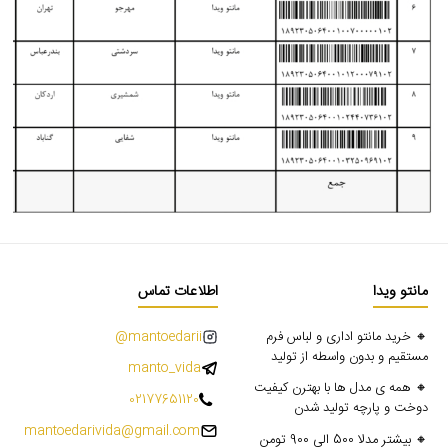
مانتو ویدا
اطلاعات تماس
🔸 خرید مانتو اداری و لباس فرم
mantoedarii@
مستقیم و بدون واسطه از تولید
manto_vida
🔸 همه ی مدل ها با بهترن کیفیت
02177651120
دوخت و پارچه تولید شدن
mantoedarivida@gmail.com
🔸 بیشتر مدلا 500 الی 900 تومن