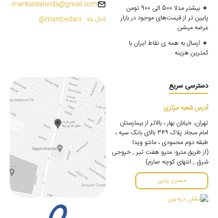
mantoedarivida@gmail.com
🔸 بیشتر مدلا 500 الی 900 تومن
پایین تر از قیمت‌های موجود در بازار
کانال بله : mantoedarii@
عرضه میشن
🔸 ارسال به همه ی نقاط ایران با
کمترین هزینه
دسترسی سریع
آدرس شعبه مرکزی
تهران، خیابان بهار ، بالاتر از بیمارستان
امام سجاد پلاک ۳۴۹ بالای بانک سپه ،
طبقه دوم محمودی ، مانتو ویدا
(از طریق مترو: مترو هفت تیر , خروجی
شرق , انتهای کوچه صارم)
مسیر یابی